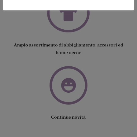

Ampio assortimento
di abbigliamento, accessori ed
home decor

Continue novità